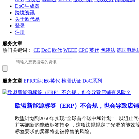
DoC生成器
跨境资讯
关于欧代易
登录
注册
服务文章
热门关键词：
CE
DoC
欧代
WEEE
CPC
英代
包装法
德国电池
服务文章
EPR知识
欧/英代
检测认证
DoC系列
欧盟新能源标签（ERP）不合规，也会导致店
欧盟计划到2050年实现“全球首个碳中和计划”，以阻
并实施新的能效标签指令 ，这项法规规定了光源的能效
标签要求的卖家将会被停售的风险。