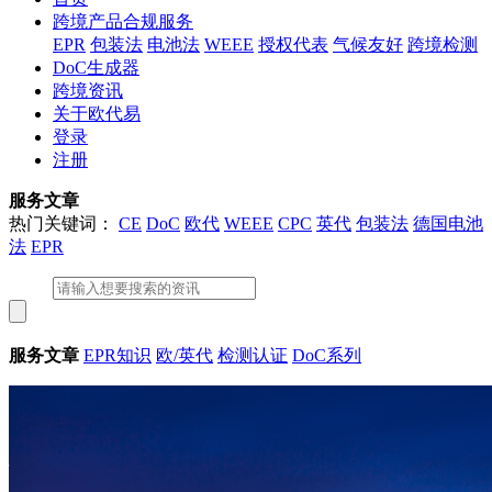
跨境产品合规服务
EPR
包装法
电池法
WEEE
授权代表
气候友好
跨境检测
DoC生成器
跨境资讯
关于欧代易
登录
注册
服务文章
热门关键词：
CE
DoC
欧代
WEEE
CPC
英代
包装法
德国电池
法
EPR
服务文章
EPR知识
欧/英代
检测认证
DoC系列