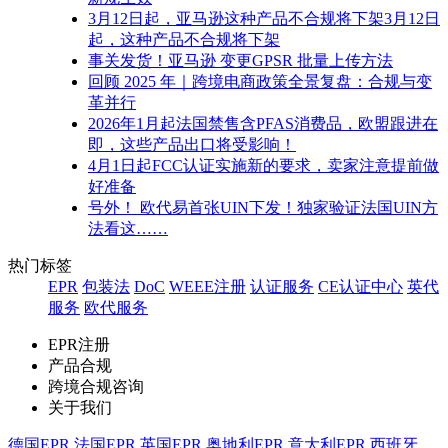
3月12日起，亚马逊这种产品不合规将下架3月12日
起，这种产品不合规将下架
事关发货！亚马逊 变更GPSR 批量上传方法
回顾 2025 年｜跨境电商政策全景复盘：合规与变
革并行
2026年1月起法国禁售含PFAS消费品，欧盟跟进在
即，这些产品出口将受影响！
4月1日起FCC认证实施新的要求，卖家注意提前做
好准备
号外！ 欧代易首张UIN下发！独家验证法国UIN方
法看这……
热门标签
EPR
包装法
DoC
WEEE注册
认证服务
CE认证中心
英代
服务
欧代服务
EPR注册
产品合规
跨境合规咨询
关于我们
德国EPR
法国EPR
英国EPR
奥地利EPR
意大利EPR
西班牙