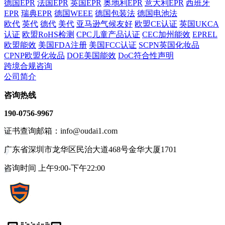
德国EPR
法国EPR
英国EPR
奥地利EPR
意大利EPR
西班牙
EPR
瑞典EPR
德国WEEE
德国包装法
德国电池法
欧代
英代
德代
美代
亚马逊气候友好
欧盟CE认证
英国UKCA
认证
欧盟RoHS检测
CPC儿童产品认证
CEC加州能效
EPREL
欧盟能效
美国FDA注册
美国FCC认证
SCPN英国化妆品
CPNP欧盟化妆品
DOE美国能效
DoC符合性声明
跨境合规咨询
公司简介
咨询热线
190-0756-9967
证书查询邮箱：info@oudai1.com
广东省深圳市龙华区民治大道468号金华大厦1701
咨询时间 上午9:00-下午22:00