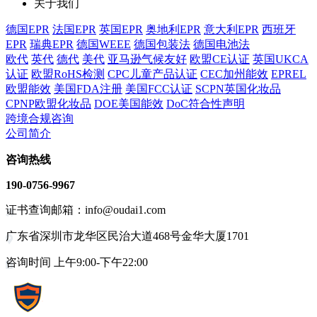
关于我们
德国EPR
法国EPR
英国EPR
奥地利EPR
意大利EPR
西班牙
EPR
瑞典EPR
德国WEEE
德国包装法
德国电池法
欧代
英代
德代
美代
亚马逊气候友好
欧盟CE认证
英国UKCA
认证
欧盟RoHS检测
CPC儿童产品认证
CEC加州能效
EPREL
欧盟能效
美国FDA注册
美国FCC认证
SCPN英国化妆品
CPNP欧盟化妆品
DOE美国能效
DoC符合性声明
跨境合规咨询
公司简介
咨询热线
190-0756-9967
证书查询邮箱：info@oudai1.com
广东省深圳市龙华区民治大道468号金华大厦1701
咨询时间 上午9:00-下午22:00