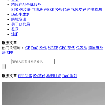
跨境产品合规服务
EPR
包装法
电池法
WEEE
授权代表
气候友好
跨境检测
DoC生成器
跨境资讯
关于欧代易
登录
注册
服务文章
热门关键词：
CE
DoC
欧代
WEEE
CPC
英代
包装法
德国电池
法
EPR
服务文章
EPR知识
欧/英代
检测认证
DoC系列