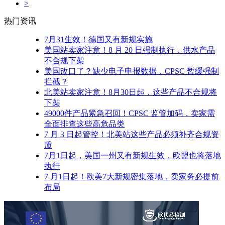
>
热门资讯
7月31生效！德国又有新规实施
美国站卖家注意！8 月 20 日强制执行，供水产品
不合规下架
美国改口了？缺少电子申报数据，CPSC 暂缓强制
拦截？
北美站卖家注意！8月30日起，这些产品不合规将
下架
49000件产品紧急召回！CPSC 监管加码，卖家需
全面排查这些高危品类
7 月 3 日起管控！北美站这些产品必须补齐合规资
质
7月1日起，美国一州又有新规生效，欧盟也将落地
执行
7 月1日起！欧美7大新规密集落地，卖家务必提前
布局