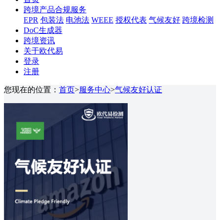
跨境产品合规服务
EPR
包装法
电池法
WEEE
授权代表
气候友好
跨境检测
DoC生成器
跨境资讯
关于欧代易
登录
注册
您现在的位置：
首页
>
服务中心
>
气候友好认证