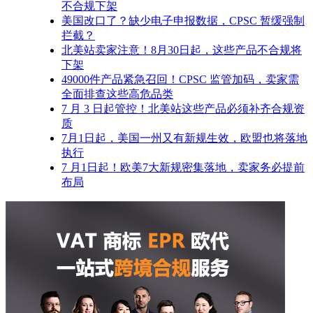
不合规下架
美国改口了？缺少电子申报数据，CPSC 暂缓强制
拦截？
北美站卖家注意！8月30日起，这些产品不合规将
下架
49000件产品紧急召回！CPSC 监管加码，卖家需
全面排查这些高危品类
7 月 3 日起管控！北美站这些产品必须补齐合规资
质
7月1日起，美国一州又有新规生效，欧盟也将落地
执行
7 月1日起！欧美7大新规密集落地，卖家务必提前
布局