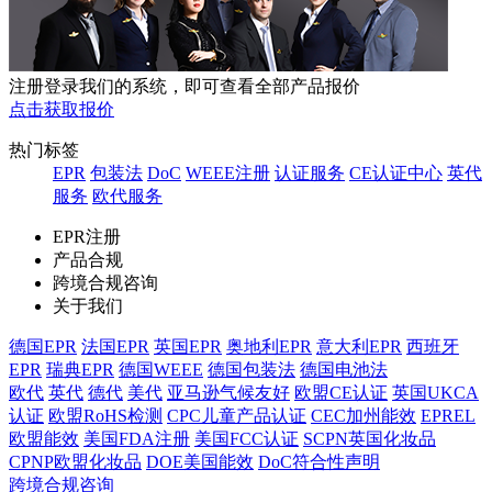
注册登录我们的系统，即可查看全部产品报价
点击获取报价
热门标签
EPR
包装法
DoC
WEEE注册
认证服务
CE认证中心
英代
服务
欧代服务
EPR注册
产品合规
跨境合规咨询
关于我们
德国EPR
法国EPR
英国EPR
奥地利EPR
意大利EPR
西班牙
EPR
瑞典EPR
德国WEEE
德国包装法
德国电池法
欧代
英代
德代
美代
亚马逊气候友好
欧盟CE认证
英国UKCA
认证
欧盟RoHS检测
CPC儿童产品认证
CEC加州能效
EPREL
欧盟能效
美国FDA注册
美国FCC认证
SCPN英国化妆品
CPNP欧盟化妆品
DOE美国能效
DoC符合性声明
跨境合规咨询