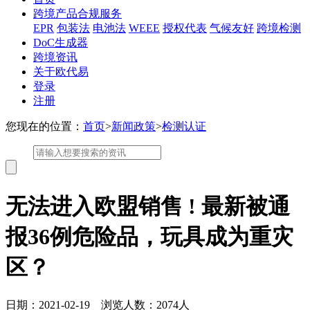
跨境产品合规服务
EPR
包装法
电池法
WEEE
授权代表
气候友好
跨境检测
DoC生成器
跨境资讯
关于欧代易
登录
注册
您现在的位置：
首页
>
新闻政策
>
检测认证
无法进入欧盟销售 ! 最新被通
报36例危险品，玩具成为重灾
区？
日期：2021-02-19 浏览人数：2074人