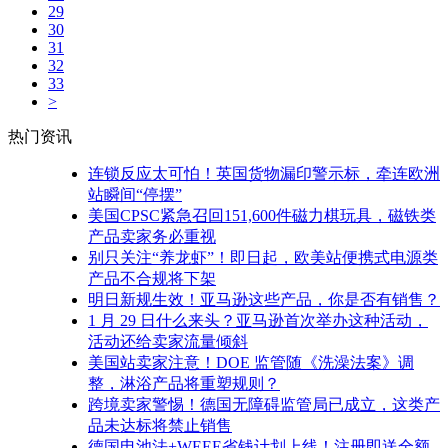
29
30
31
32
33
>
热门资讯
连锁反应太可怕！英国货物漏印警示标，牵连欧洲
站瞬间“停摆”
美国CPSC紧急召回151,600件磁力棋玩具，磁铁类
产品卖家务必重视
别只关注“养龙虾”！即日起，欧美站便携式电源类
产品不合规将下架
明日新规生效！亚马逊这些产品，你是否有销售？
1 月 29 日什么来头？亚马逊首次举办这种活动，
活动还给卖家流量倾斜
美国站卖家注意！DOE 监管随《洗澡法案》调
整，淋浴产品将重塑规则？
跨境卖家警惕！德国无障碍监管局已成立，这类产
品未达标将禁止销售
德国电池法+WEEE省钱计划上线！注册即送全额