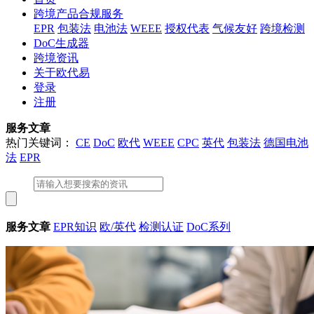
跨境产品合规服务
EPR
包装法
电池法
WEEE
授权代表
气候友好
跨境检测
DoC生成器
跨境资讯
关于欧代易
登录
注册
服务文章
热门关键词：
CE
DoC
欧代
WEEE
CPC
英代
包装法
德国电池
法
EPR
服务文章
EPR知识
欧/英代
检测认证
DoC系列