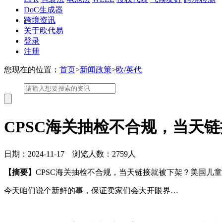
DoC生成器
跨境资讯
关于欧代易
登录
注册
您现在的位置：
首页
>
新闻政策
>
欧/英代
CPSC海关抽检不合规，当天
日期：2024-11-17 浏览人数：2759人
【摘要】
CPSC海关抽检不合规，当天链接就被下架？美国儿
今天咱们说个新鲜的事，保证卖家们会大开眼界…