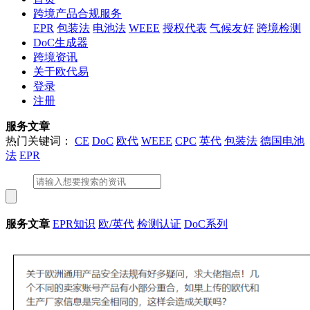
跨境产品合规服务
EPR
包装法
电池法
WEEE
授权代表
气候友好
跨境检测
DoC生成器
跨境资讯
关于欧代易
登录
注册
服务文章
热门关键词：
CE
DoC
欧代
WEEE
CPC
英代
包装法
德国电池
法
EPR
服务文章
EPR知识
欧/英代
检测认证
DoC系列