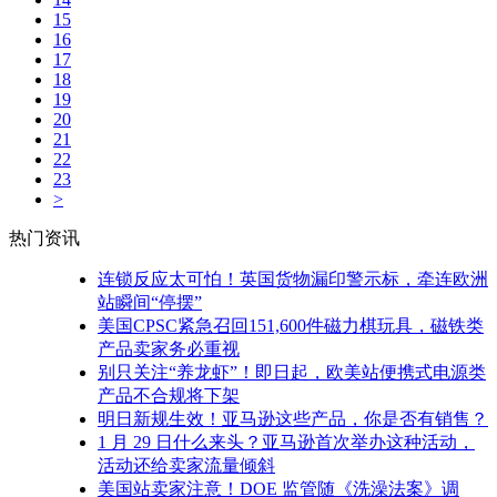
15
16
17
18
19
20
21
22
23
>
热门资讯
连锁反应太可怕！英国货物漏印警示标，牵连欧洲
站瞬间“停摆”
美国CPSC紧急召回151,600件磁力棋玩具，磁铁类
产品卖家务必重视
别只关注“养龙虾”！即日起，欧美站便携式电源类
产品不合规将下架
明日新规生效！亚马逊这些产品，你是否有销售？
1 月 29 日什么来头？亚马逊首次举办这种活动，
活动还给卖家流量倾斜
美国站卖家注意！DOE 监管随《洗澡法案》调