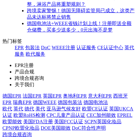
整，淋浴产品将重塑规则？
跨境卖家警惕！德国无障碍监管局已成立，这类产
品未达标将禁止销售
德国电池法+WEEE省钱计划上线！注册即送全额
仓储费，买多少送多少，0元出海不是梦
热门标签
EPR
包装法
DoC
WEEE注册
认证服务
CE认证中心
英代
服务
欧代服务
EPR注册
产品合规
跨境合规咨询
关于我们
德国EPR
法国EPR
英国EPR
奥地利EPR
意大利EPR
西班牙
EPR
瑞典EPR
德国WEEE
德国包装法
德国电池法
欧代
英代
德代
美代
亚马逊气候友好
欧盟CE认证
英国UKCA
认证
欧盟RoHS检测
CPC儿童产品认证
CEC加州能效
EPREL
欧盟能效
美国FDA注册
美国FCC认证
SCPN英国化妆品
CPNP欧盟化妆品
DOE美国能效
DoC符合性声明
跨境合规咨询