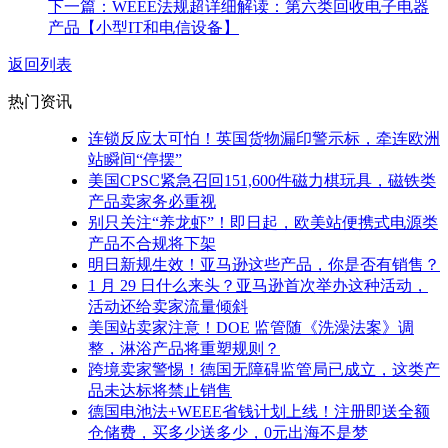
下一篇：WEEE法规超详细解读：第六类回收电子电器
产品【小型IT和电信设备】
返回列表
热门资讯
连锁反应太可怕！英国货物漏印警示标，牵连欧洲
站瞬间“停摆”
美国CPSC紧急召回151,600件磁力棋玩具，磁铁类
产品卖家务必重视
别只关注“养龙虾”！即日起，欧美站便携式电源类
产品不合规将下架
明日新规生效！亚马逊这些产品，你是否有销售？
1 月 29 日什么来头？亚马逊首次举办这种活动，
活动还给卖家流量倾斜
美国站卖家注意！DOE 监管随《洗澡法案》调
整，淋浴产品将重塑规则？
跨境卖家警惕！德国无障碍监管局已成立，这类产
品未达标将禁止销售
德国电池法+WEEE省钱计划上线！注册即送全额
仓储费，买多少送多少，0元出海不是梦