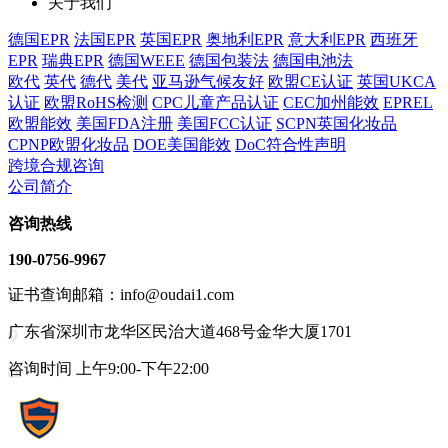
关于我们
德国EPR
法国EPR
英国EPR
奥地利EPR
意大利EPR
西班牙
EPR
瑞典EPR
德国WEEE
德国包装法
德国电池法
欧代
英代
德代
美代
亚马逊气候友好
欧盟CE认证
英国UKCA
认证
欧盟RoHS检测
CPC儿童产品认证
CEC加州能效
EPREL
欧盟能效
美国FDA注册
美国FCC认证
SCPN英国化妆品
CPNP欧盟化妆品
DOE美国能效
DoC符合性声明
跨境合规咨询
公司简介
咨询热线
190-0756-9967
证书查询邮箱：info@oudai1.com
广东省深圳市龙华区民治大道468号金华大厦1701
咨询时间 上午9:00-下午22:00