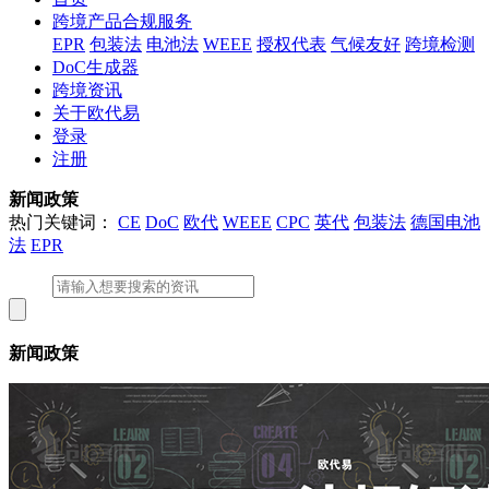
跨境产品合规服务
EPR
包装法
电池法
WEEE
授权代表
气候友好
跨境检测
DoC生成器
跨境资讯
关于欧代易
登录
注册
新闻政策
热门关键词：
CE
DoC
欧代
WEEE
CPC
英代
包装法
德国电池
法
EPR
新闻政策