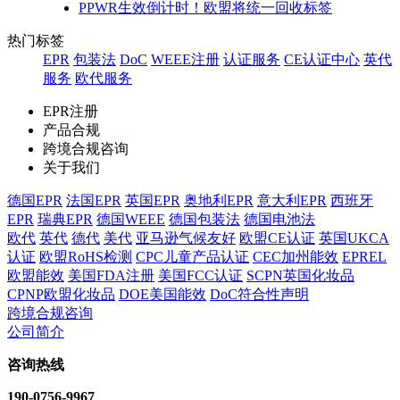
PPWR生效倒计时！欧盟将统一回收标签
热门标签
EPR
包装法
DoC
WEEE注册
认证服务
CE认证中心
英代
服务
欧代服务
EPR注册
产品合规
跨境合规咨询
关于我们
德国EPR
法国EPR
英国EPR
奥地利EPR
意大利EPR
西班牙
EPR
瑞典EPR
德国WEEE
德国包装法
德国电池法
欧代
英代
德代
美代
亚马逊气候友好
欧盟CE认证
英国UKCA
认证
欧盟RoHS检测
CPC儿童产品认证
CEC加州能效
EPREL
欧盟能效
美国FDA注册
美国FCC认证
SCPN英国化妆品
CPNP欧盟化妆品
DOE美国能效
DoC符合性声明
跨境合规咨询
公司简介
咨询热线
190-0756-9967