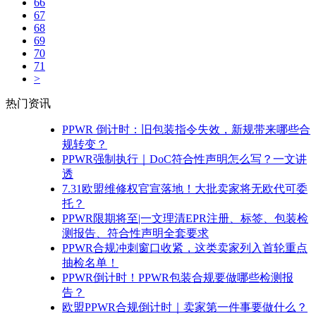
66
67
68
69
70
71
>
热门资讯
PPWR 倒计时：旧包装指令失效，新规带来哪些合
规转变？
PPWR强制执行｜DoC符合性声明怎么写？一文讲
透
7.31欧盟维修权官宣落地！大批卖家将无欧代可委
托？
PPWR限期将至|一文理清EPR注册、标签、包装检
测报告、符合性声明全套要求
PPWR合规冲刺窗口收紧，这类卖家列入首轮重点
抽检名单！
PPWR倒计时！PPWR包装合规要做哪些检测报
告？
欧盟PPWR合规倒计时｜卖家第一件事要做什么？