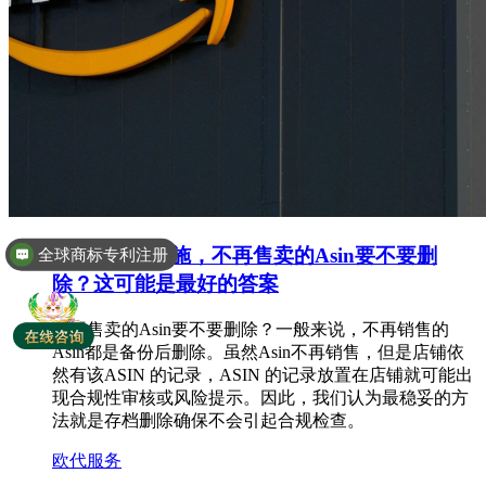
GPSR新规实施，不再售卖的Asin要不要删
全球商标专利注册
除？这可能是最好的答案
不再售卖的Asin要不要删除？一般来说，不再销售的
Asin都是备份后删除。虽然Asin不再销售，但是店铺依
然有该ASIN 的记录，ASIN 的记录放置在店铺就可能出
现合规性审核或风险提示。因此，我们认为最稳妥的方
法就是存档删除确保不会引起合规检查。
欧代服务