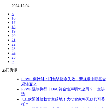
2024-12-04
<
16
17
18
19
20
21
22
23
24
25
>
热门资讯
PPWR 倒计时：旧包装指令失效，新规带来哪些合
规转变？
PPWR强制执行｜DoC符合性声明怎么写？一文讲
透
7.31欧盟维修权官宣落地！大批卖家将无欧代可委
托？