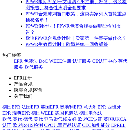
PPWR限期将至|一文理清EPR注册、标签、包装检
测报告、符合性声明全套要求
PPWR合规冲刺窗口收紧，这类卖家列入首轮重点
抽检名单！
PPWR倒计时！PPWR包装合规要做哪些检测报
告？
欧盟PPWR合规倒计时｜卖家第一件事要做什么？
PPWR生效倒计时！欧盟将统一回收标签
热门标签
EPR
包装法
DoC
WEEE注册
认证服务
CE认证中心
英代
服务
欧代服务
EPR注册
产品合规
跨境合规咨询
关于我们
德国EPR
法国EPR
英国EPR
奥地利EPR
意大利EPR
西班牙
EPR
瑞典EPR
德国WEEE
德国包装法
德国电池法
欧代
英代
德代
美代
亚马逊气候友好
欧盟CE认证
英国UKCA
认证
欧盟RoHS检测
CPC儿童产品认证
CEC加州能效
EPREL