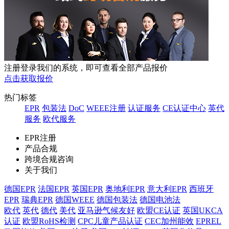
注册登录我们的系统，即可查看全部产品报价
点击获取报价
热门标签
EPR
包装法
DoC
WEEE注册
认证服务
CE认证中心
英代
服务
欧代服务
EPR注册
产品合规
跨境合规咨询
关于我们
德国EPR
法国EPR
英国EPR
奥地利EPR
意大利EPR
西班牙
EPR
瑞典EPR
德国WEEE
德国包装法
德国电池法
欧代
英代
德代
美代
亚马逊气候友好
欧盟CE认证
英国UKCA
认证
欧盟RoHS检测
CPC儿童产品认证
CEC加州能效
EPREL