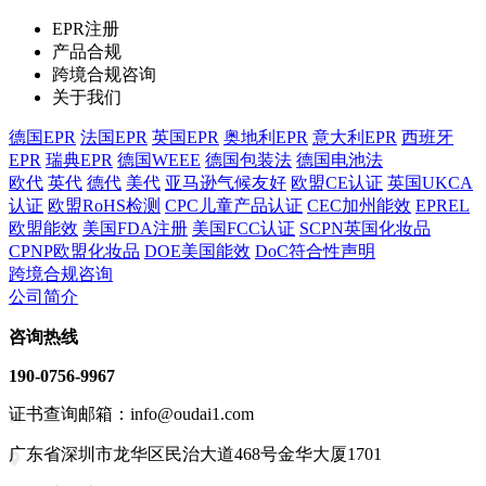
EPR注册
产品合规
跨境合规咨询
关于我们
德国EPR
法国EPR
英国EPR
奥地利EPR
意大利EPR
西班牙
EPR
瑞典EPR
德国WEEE
德国包装法
德国电池法
欧代
英代
德代
美代
亚马逊气候友好
欧盟CE认证
英国UKCA
认证
欧盟RoHS检测
CPC儿童产品认证
CEC加州能效
EPREL
欧盟能效
美国FDA注册
美国FCC认证
SCPN英国化妆品
CPNP欧盟化妆品
DOE美国能效
DoC符合性声明
跨境合规咨询
公司简介
咨询热线
190-0756-9967
证书查询邮箱：info@oudai1.com
广东省深圳市龙华区民治大道468号金华大厦1701