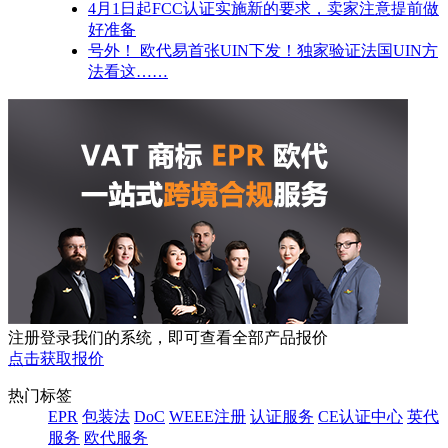
4月1日起FCC认证实施新的要求，卖家注意提前做
好准备
号外！ 欧代易首张UIN下发！独家验证法国UIN方
法看这……
注册登录我们的系统，即可查看全部产品报价
点击获取报价
热门标签
EPR
包装法
DoC
WEEE注册
认证服务
CE认证中心
英代
服务
欧代服务