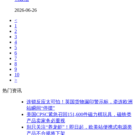
2026-06-26
<
1
2
3
4
5
6
7
8
9
10
>
热门资讯
连锁反应太可怕！英国货物漏印警示标，牵连欧洲
站瞬间“停摆”
美国CPSC紧急召回151,600件磁力棋玩具，磁铁类
产品卖家务必重视
别只关注“养龙虾”！即日起，欧美站便携式电源类
产品不合规将下架