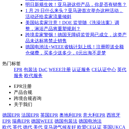
明日新规生效！亚马逊这些产品，你是否有销售？
1 月 29 日什么来头？亚马逊首次举办这种活动，
活动还给卖家流量倾斜
美国站卖家注意！DOE 监管随《洗澡法案》调
整，淋浴产品将重塑规则？
跨境卖家警惕！德国无障碍监管局已成立，这类产
品未达标将禁止销售
德国电池法+WEEE省钱计划上线！注册即送全额
仓储费，买多少送多少，0元出海不是梦
热门标签
EPR
包装法
DoC
WEEE注册
认证服务
CE认证中心
英代
服务
欧代服务
EPR注册
产品合规
跨境合规咨询
关于我们
德国EPR
法国EPR
英国EPR
奥地利EPR
意大利EPR
西班牙
EPR
瑞典EPR
德国WEEE
德国包装法
德国电池法
欧代
英代
德代
美代
亚马逊气候友好
欧盟CE认证
英国UKCA