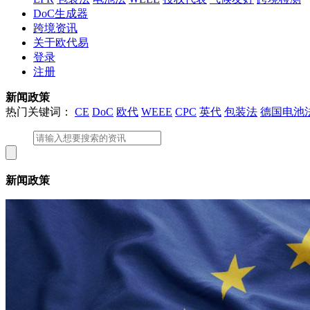
DoC生成器
跨境资讯
关于欧代易
登录
注册
新闻政策
热门关键词：
CE
DoC
欧代
WEEE
CPC
英代
包装法
德国电池
新闻政策