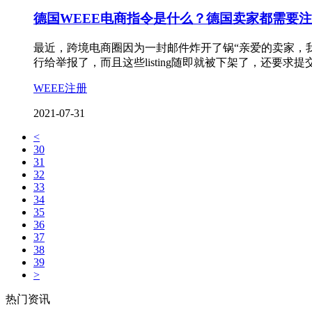
德国WEEE电商指令是什么？德国卖家都需要注
最近，跨境电商圈因为一封邮件炸开了锅“亲爱的卖家，我们
行给举报了，而且这些listing随即就被下架了，还要求提
WEEE注册
2021-07-31
<
30
31
32
33
34
35
36
37
38
39
>
热门资讯