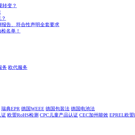
规转变？
透
托？
检测报告、符合性声明全套要求
抽检名单！
服务
欧代服务
瑞典EPR
德国WEEE
德国包装法
德国电池法
认证
欧盟RoHS检测
CPC儿童产品认证
CEC加州能效
EPREL欧