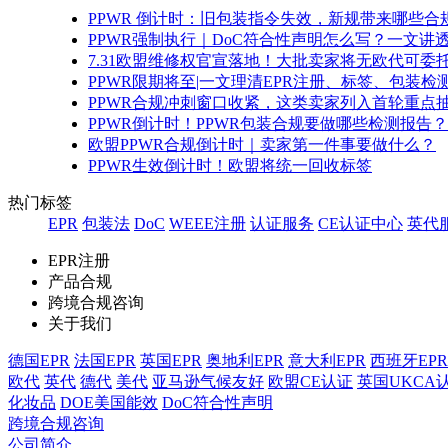
PPWR 倒计时：旧包装指令失效，新规带来哪些合
PPWR强制执行｜DoC符合性声明怎么写？一文讲
7.31欧盟维修权官宣落地！大批卖家将无欧代可委
PPWR限期将至|一文理清EPR注册、标签、包装
PPWR合规冲刺窗口收紧，这类卖家列入首轮重点
PPWR倒计时！PPWR包装合规要做哪些检测报告？
欧盟PPWR合规倒计时｜卖家第一件事要做什么？
PPWR生效倒计时！欧盟将统一回收标签
热门标签
EPR
包装法
DoC
WEEE注册
认证服务
CE认证中心
英代
EPR注册
产品合规
跨境合规咨询
关于我们
德国EPR
法国EPR
英国EPR
奥地利EPR
意大利EPR
西班牙EPR
欧代
英代
德代
美代
亚马逊气候友好
欧盟CE认证
英国UKCA
化妆品
DOE美国能效
DoC符合性声明
跨境合规咨询
公司简介