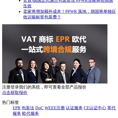
官宣!德国正式通过包装新法,PPWR法规将在德国
生效
卖家将增加额外成本！PPWR 落地，德国将单独征
收运输标签包装费？
注册登录我们的系统，即可查看全部产品报价
点击获取报价
热门标签
EPR
包装法
DoC
WEEE注册
认证服务
CE认证中心
英代
服务
欧代服务