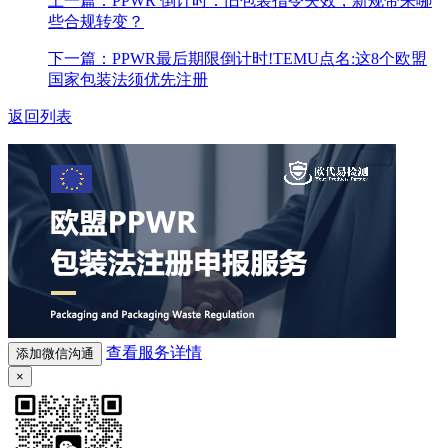
上一篇：PPWR 倒计时：旧包装指令失效，新规带来哪
些合规转变？
下一篇：PPWR最后期限倒计时!TEMU点名:这8个欧盟
国家包装法须优先注册
返回列表
查看服务详情
添加微信沟通
×