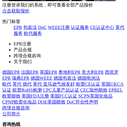
注册登录我们的系统，即可查看全部产品报价
点击获取报价
热门标签
EPR
包装法
DoC
WEEE注册
认证服务
CE认证中心
英代
服务
欧代服务
EPR注册
产品合规
跨境合规咨询
关于我们
德国EPR
法国EPR
英国EPR
奥地利EPR
意大利EPR
西班牙
EPR
瑞典EPR
德国WEEE
德国包装法
德国电池法
欧代
英代
德代
美代
亚马逊气候友好
欧盟CE认证
英国UKCA
认证
欧盟RoHS检测
CPC儿童产品认证
CEC加州能效
EPREL
欧盟能效
美国FDA注册
美国FCC认证
SCPN英国化妆品
CPNP欧盟化妆品
DOE美国能效
DoC符合性声明
跨境合规咨询
公司简介
咨询热线