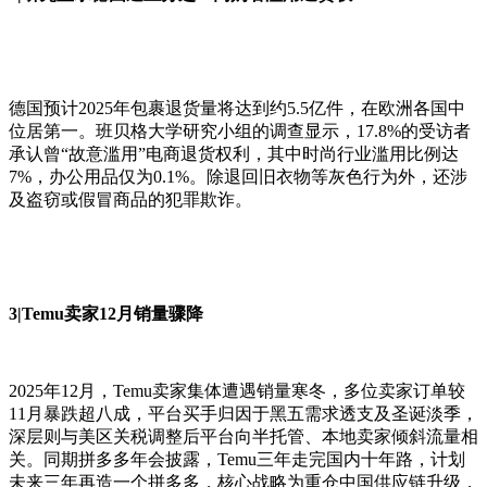
德国预计2025年包裹退货量将达到约5.5亿件，在欧洲各国中
位居第一。班贝格大学研究小组的调查显示，17.8%的受访者
承认曾“故意滥用”电商退货权利，其中时尚行业滥用比例达
7%，办公用品仅为0.1%。除退回旧衣物等灰色行为外，还涉
及盗窃或假冒商品的犯罪欺诈。
3|Temu卖家12月销量骤降
2025年12月，Temu卖家集体遭遇销量寒冬，多位卖家订单较
11月暴跌超八成，平台买手归因于黑五需求透支及圣诞淡季，
深层则与美区关税调整后平台向半托管、本地卖家倾斜流量相
关。同期拼多多年会披露，Temu三年走完国内十年路，计划
未来三年再造一个拼多多，核心战略为重仓中国供应链升级，