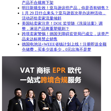
产品不合规将下架
明日新规生效！亚马逊这些产品，你是否有销售？
1 月 29 日什么来头？亚马逊首次举办这种活动，
活动还给卖家流量倾斜
美国站卖家注意！DOE 监管随《洗澡法案》调
整，淋浴产品将重塑规则？
跨境卖家警惕！德国无障碍监管局已成立，这类产
品未达标将禁止销售
德国电池法+WEEE省钱计划上线！注册即送全额
仓储费，买多少送多少，0元出海不是梦