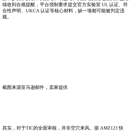
续收到合规提醒，平台强制要求提交官方实验室 UL 认证、符
合性声明、UKCA 认证等核心材料，缺一项都可能被判定违
规。
截图来源亚马逊邮件，卖家提供
其实，对于TIC的全面审核，并非空穴来风。据 AMZ123 快