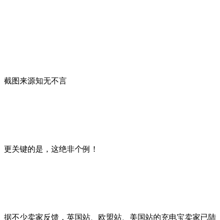
截图来源知无不言
更关键的是，这绝非个例！
据不少卖家反馈，英国站、欧盟站、美国站的充电宝卖家已陆