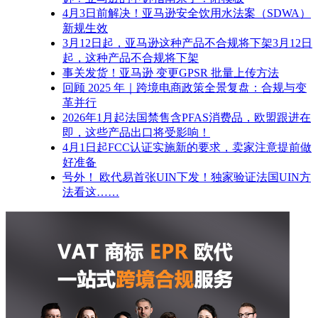
4月3日前解决！亚马逊安全饮用水法案（SDWA）
新规生效
3月12日起，亚马逊这种产品不合规将下架3月12日
起，这种产品不合规将下架
事关发货！亚马逊 变更GPSR 批量上传方法
回顾 2025 年｜跨境电商政策全景复盘：合规与变
革并行
2026年1月起法国禁售含PFAS消费品，欧盟跟进在
即，这些产品出口将受影响！
4月1日起FCC认证实施新的要求，卖家注意提前做
好准备
号外！ 欧代易首张UIN下发！独家验证法国UIN方
法看这……