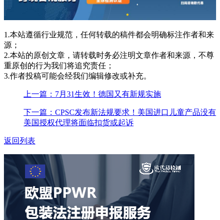
1.本站遵循行业规范，任何转载的稿件都会明确标注作者和来
源；
2.本站的原创文章，请转载时务必注明文章作者和来源，不尊
重原创的行为我们将追究责任；
3.作者投稿可能会经我们编辑修改或补充。
上一篇：7月31生效！德国又有新规实施
下一篇：CPSC发布新法规要求！美国进口儿童产品没有
美国授权代理将面临扣货或起诉
返回列表