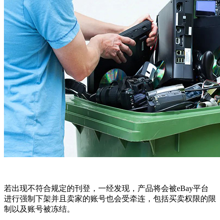
若出现不符合规定的刊登，一经发现，产品将会被eBay平台
进行强制下架并且卖家的账号也会受牵连，包括买卖权限的限
制以及账号被冻结。