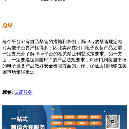
总结
每个平台都有自己禁售的措施和条例，而eBay的禁售规定相
对其他平台要严格得多，因此卖家在出口电子设备产品之前，
一定要充分了解eBay平台的相关禁止刊登政策要求。另一方
面，一定要遵循美国FCC的产品法规要求，对出口到美国市场
的电子设备产品做好安全检测方面的工作，保证店铺能够在美
国市场走得更远。
标签:
认证服务