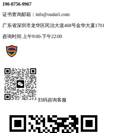
190-0756-9967
证书查询邮箱：info@oudai1.com
广东省深圳市龙华区民治大道468号金华大厦1701
咨询时间 上午9:00-下午22:00
扫码咨询客服