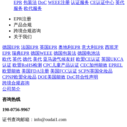
EPR
包装法
DoC
WEEE注册
认证服务
CE认证中心
英代
服务
欧代服务
EPR注册
产品合规
跨境合规咨询
关于我们
德国EPR
法国EPR
英国EPR
奥地利EPR
意大利EPR
西班牙
EPR
瑞典EPR
德国WEEE
德国包装法
德国电池法
欧代
英代
德代
美代
亚马逊气候友好
欧盟CE认证
英国UKCA
认证
欧盟RoHS检测
CPC儿童产品认证
CEC加州能效
EPREL
欧盟能效
美国FDA注册
美国FCC认证
SCPN英国化妆品
CPNP欧盟化妆品
DOE美国能效
DoC符合性声明
跨境合规咨询
公司简介
咨询热线
190-0756-9967
证书查询邮箱：info@oudai1.com