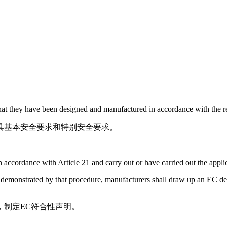
hat they have been designed and manufactured in accordance with the re
具基本安全要求和特别安全要求。
 accordance with Article 21 and carry out or have carried out the appl
emonstrated by that procedure, manufacturers shall draw up an EC decla
制定EC符合性声明。