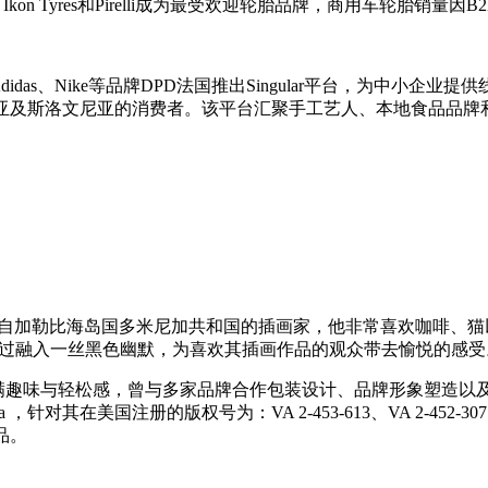
kon Tyres和Pirelli成为最受欢迎轮胎品牌，商用车轮胎销量因
didas、Nike等品牌DPD法国推出Singular平台，为中
地亚及斯洛文尼亚的消费者。该平台汇聚手工艺人、本地食品品牌
ee Man Art，是一位来自加勒比海岛国多米尼加共和国的插画家，他非常喜
食物等，他通过融入一丝黑色幽默，为喜欢其插画作品的观众带去愉悦的感
艺术风格充满趣味与轻松感，曾与多家品牌合作包装设计、品牌形象塑造以及其他商业委
针对其在美国注册的版权号为：VA 2-453-613、VA 2-452-307、VA 2-4
作品。