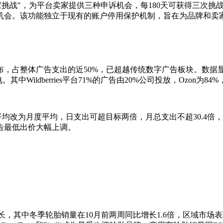
家挑战"，为平台卖家提供三种申诉机会，每180天可获得三次
机会。该功能独立于现有的账户停用保护机制，旨在为品牌和卖
卢布，占整体广告支出的近50%，已超越传统数字广告板块。数据显
berries平台71%的广告由20%公司投放，Ozon为84%，Yand
C广告预算从每日平均改为月度平均，日支出可超目标两倍，月总支出不超
告最低出价大幅上调。
，其中冬季轮胎销量在10月前两周同比增长1.6倍，区域市场表