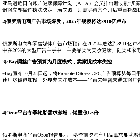
亚马逊近日向账户健康保障计划（AHA）会员推出新功能"卖
逊将立即撤销执法决定；若失败，则需等待六个月后重置挑战
2|俄罗斯电商广告市场爆发，2025年规模将达8910亿卢布
俄罗斯电商和零售媒体广告市场预计在2025年底达到8910亿
中在20%的大型广告主手中，主要品类为美妆健康、鞋类和家电。其中Wild
3|eBay调整广告预算为月度模式，卖家忧成本失控
eBay宣布10月28日起，将Promoted Stores CP
速用尽被迫加投，外界亦关注成本——平台去年曾未通知将广
4|Ozon平台冬季轮胎需求激增，销量涨1.6倍
俄罗斯电商平台Ozon报告显示，冬季前夕汽车用品需求显著增长