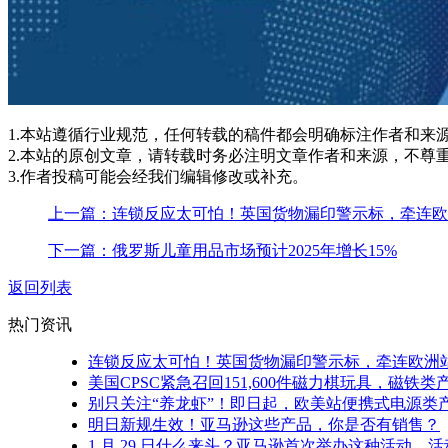
1.本站遵循行业规范，任何转载的稿件都会明确标注作者和来
2.本站的原创文章，请转载时务必注明文章作者和来源，不尊
3.作者投稿可能会经我们编辑修改或补充。
上一篇：连锁反应太可怕！英国货物漏印警示标，牵连欧
下一篇：俄罗斯儿童用品市场预计2025年增长15%
返回列表
热门资讯
连锁反应太可怕！英国货物漏印警示标，牵连欧洲站
美国CPSC紧急召回151,600件磁力棋玩具，磁铁
别只关注“养龙虾”！即日起，欧美站便携式电源类
明日新规生效！亚马逊这些产品，你是否有销售？
1 月 29 日什么来头？亚马逊首次举办这种活动，