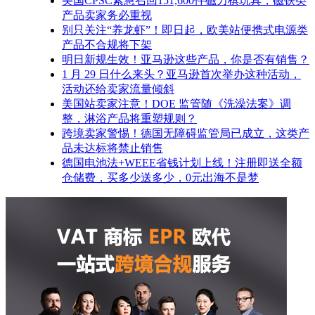
美国CPSC紧急召回151,600件磁力棋玩具，磁铁类
产品卖家务必重视
别只关注“养龙虾”！即日起，欧美站便携式电源类
产品不合规将下架
明日新规生效！亚马逊这些产品，你是否有销售？
1 月 29 日什么来头？亚马逊首次举办这种活动，
活动还给卖家流量倾斜
美国站卖家注意！DOE 监管随《洗澡法案》调
整，淋浴产品将重塑规则？
跨境卖家警惕！德国无障碍监管局已成立，这类产
品未达标将禁止销售
德国电池法+WEEE省钱计划上线！注册即送全额
仓储费，买多少送多少，0元出海不是梦