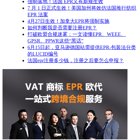
强制落地！法国 EPR又有新规生效
7 月 1 日正式生效！美国加州将效仿法国推行纺织
EPR 法案
4月27日生效！加拿大EPR将强制实施
如何判断我是否需要注册EPR？
打破欧盟合规迷雾：一文读懂EPR、WEEE、
GPSR、PPWR这些“黑话”
6月15日起，亚马逊德国站需提供EPR-包装法分类
的LUCID编号
法国epr注册多少钱，注册之后要怎么申报？