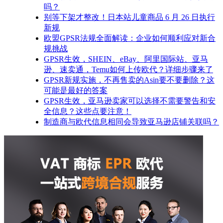
吗？
别等下架才整改！日本站儿童商品 6 月 26 日执行
新规
欧盟GPSR法规全面解读：企业如何顺利应对新合
规挑战
GPSR生效，SHEIN、eBay、阿里国际站、亚马
逊、速卖通，Temu如何上传欧代？详细步骤来了
GPSR新规实施，不再售卖的Asin要不要删除？这
可能是最好的答案
GPSR生效，亚马逊卖家可以选择不需要警告和安
全信息？这些点要注意！
制造商与欧代信息相同会导致亚马逊店铺关联吗？