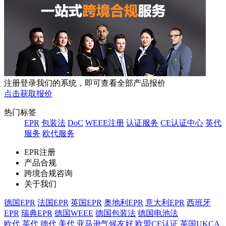
注册登录我们的系统，即可查看全部产品报价
点击获取报价
热门标签
EPR
包装法
DoC
WEEE注册
认证服务
CE认证中心
英代
服务
欧代服务
EPR注册
产品合规
跨境合规咨询
关于我们
德国EPR
法国EPR
英国EPR
奥地利EPR
意大利EPR
西班牙
EPR
瑞典EPR
德国WEEE
德国包装法
德国电池法
欧代
英代
德代
美代
亚马逊气候友好
欧盟CE认证
英国UKCA