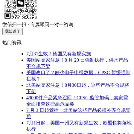
微信扫一扫 · 专属顾问一对一咨询
我知道了
热门资讯
7月31生效！德国又有新规实施
美国站卖家注意！8 月 20 日强制执行，供水产品
不合规下架
美国改口了？缺少电子申报数据，CPSC 暂缓强制
拦截？
北美站卖家注意！8月30日起，这些产品不合规将
下架
49000件产品紧急召回！CPSC 监管加码，卖家需
全面排查这些高危品类
7 月 3 日起管控！北美站这些产品必须补齐合规资
质
7月1日起，美国一州又有新规生效，欧盟也将落地
执行