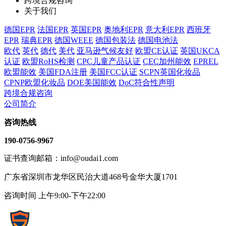
跨境合规咨询
关于我们
德国EPR
法国EPR
英国EPR
奥地利EPR
意大利EPR
西班牙
EPR
瑞典EPR
德国WEEE
德国包装法
德国电池法
欧代
英代
德代
美代
亚马逊气候友好
欧盟CE认证
英国UKCA
认证
欧盟RoHS检测
CPC儿童产品认证
CEC加州能效
EPREL
欧盟能效
美国FDA注册
美国FCC认证
SCPN英国化妆品
CPNP欧盟化妆品
DOE美国能效
DoC符合性声明
跨境合规咨询
公司简介
咨询热线
190-0756-9967
证书查询邮箱：info@oudai1.com
广东省深圳市龙华区民治大道468号金华大厦1701
咨询时间 上午9:00-下午22:00