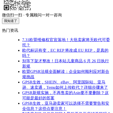
微信扫一扫 · 专属顾问一对一咨询
我知道了
热门资讯
7.31欧盟维修权官宣落地！大批卖家将无欧代可委
托？
欧代标识有变，EC REP 将改成 EU REP，是真的
吗？
别等下架才整改！日本站儿童商品 6 月 26 日执行
新规
欧盟GPSR法规全面解读：企业如何顺利应对新合
规挑战
GPSR生效，SHEIN、eBay、阿里国际站、亚马
逊、速卖通，Temu如何上传欧代？详细步骤来了
GPSR新规实施，不再售卖的Asin要不要删除？这
可能是最好的答案
GPSR生效，亚马逊卖家可以选择不需要警告和安
全信息？这些点要注意！