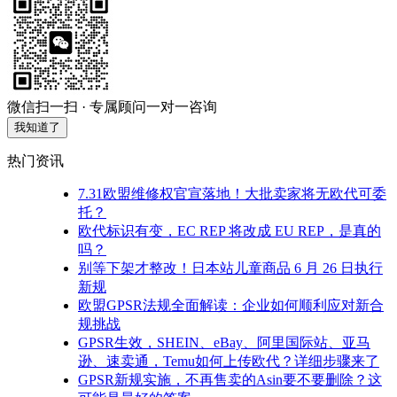
微信扫一扫 · 专属顾问一对一咨询
我知道了
热门资讯
7.31欧盟维修权官宣落地！大批卖家将无欧代可委
托？
欧代标识有变，EC REP 将改成 EU REP，是真的
吗？
别等下架才整改！日本站儿童商品 6 月 26 日执行
新规
欧盟GPSR法规全面解读：企业如何顺利应对新合
规挑战
GPSR生效，SHEIN、eBay、阿里国际站、亚马
逊、速卖通，Temu如何上传欧代？详细步骤来了
GPSR新规实施，不再售卖的Asin要不要删除？这