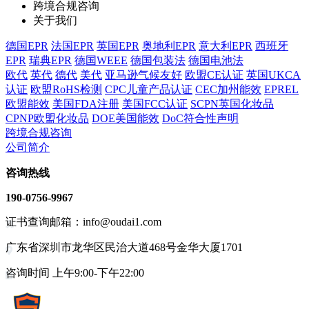
跨境合规咨询
关于我们
德国EPR
法国EPR
英国EPR
奥地利EPR
意大利EPR
西班牙
EPR
瑞典EPR
德国WEEE
德国包装法
德国电池法
欧代
英代
德代
美代
亚马逊气候友好
欧盟CE认证
英国UKCA
认证
欧盟RoHS检测
CPC儿童产品认证
CEC加州能效
EPREL
欧盟能效
美国FDA注册
美国FCC认证
SCPN英国化妆品
CPNP欧盟化妆品
DOE美国能效
DoC符合性声明
跨境合规咨询
公司简介
咨询热线
190-0756-9967
证书查询邮箱：info@oudai1.com
广东省深圳市龙华区民治大道468号金华大厦1701
咨询时间 上午9:00-下午22:00