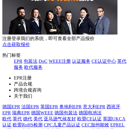
注册登录我们的系统，即可查看全部产品报价
点击获取报价
热门标签
EPR
包装法
DoC
WEEE注册
认证服务
CE认证中心
英代
服务
欧代服务
EPR注册
产品合规
跨境合规咨询
关于我们
德国EPR
法国EPR
英国EPR
奥地利EPR
意大利EPR
西班牙
EPR
瑞典EPR
德国WEEE
德国包装法
德国电池法
欧代
英代
德代
美代
亚马逊气候友好
欧盟CE认证
英国UKCA
认证
欧盟RoHS检测
CPC儿童产品认证
CEC加州能效
EPREL