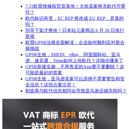
7.31欧盟维修权官宣落地！大批卖家将无欧代可委
托？
欧代标识有变，EC REP 将改成 EU REP，是真的
吗？
别等下架才整改！日本站儿童商品 6 月 26 日执行
新规
欧盟GPSR法规全面解读：企业如何顺利应对新合
规挑战
GPSR生效，SHEIN、eBay、阿里国际站、亚马
逊、速卖通，Temu如何上传欧代？详细步骤来了
GPSR新规实施，不再售卖的Asin要不要删除？这
可能是最好的答案
GPSR生效，亚马逊卖家可以选择不需要警告和安
全信息？这些点要注意！
制造商与欧代信息相同会导致亚马逊店铺关联吗？