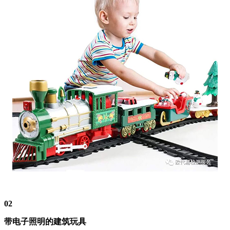
02
带电子照明的建筑玩具