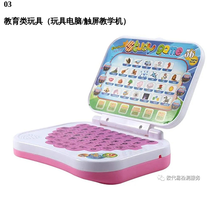
03
教育类玩具（玩具电脑/触屏教学机）