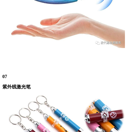
07
紫外线激光笔