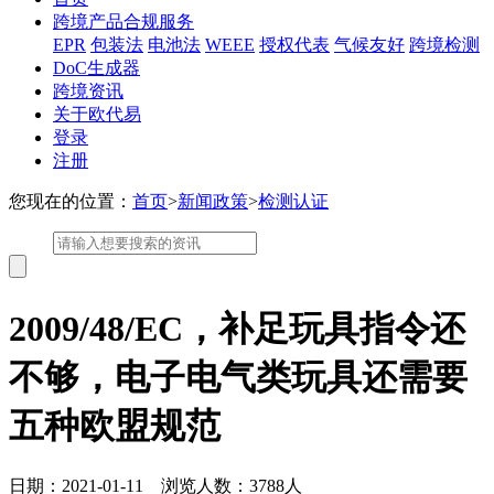
跨境产品合规服务
EPR
包装法
电池法
WEEE
授权代表
气候友好
跨境检测
DoC生成器
跨境资讯
关于欧代易
登录
注册
您现在的位置：
首页
>
新闻政策
>
检测认证
2009/48/EC，补足玩具指令还
不够，电子电气类玩具还需要
五种欧盟规范
日期：2021-01-11 浏览人数：3788人