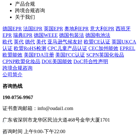
产品合规
跨境合规咨询
关于我们
德国EPR
法国EPR
英国EPR
奥地利EPR
意大利EPR
西班牙
EPR
瑞典EPR
德国WEEE
德国包装法
德国电池法
欧代
英代
德代
美代
亚马逊气候友好
欧盟CE认证
英国UKCA
认证
欧盟RoHS检测
CPC儿童产品认证
CEC加州能效
EPREL
欧盟能效
美国FDA注册
美国FCC认证
SCPN英国化妆品
CPNP欧盟化妆品
DOE美国能效
DoC符合性声明
跨境合规咨询
公司简介
咨询热线
190-0756-9967
证书查询邮箱：info@oudai1.com
广东省深圳市龙华区民治大道468号金华大厦1701
咨询时间 上午9:00-下午22:00