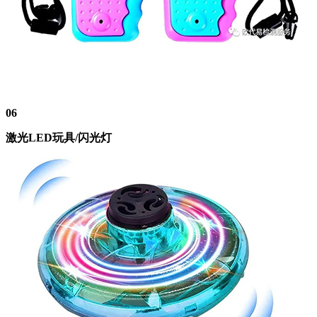
06
激光LED玩具/闪光灯