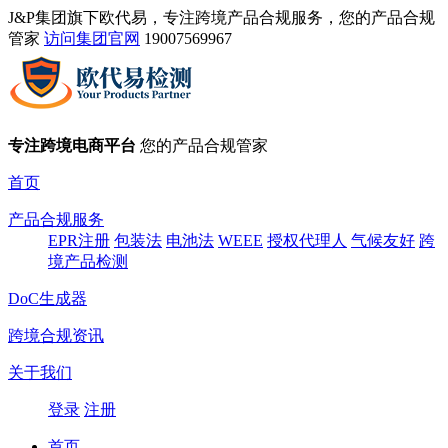
J&P集团旗下欧代易，专注跨境产品合规服务，您的产品合规
管家
访问集团官网
19007569967
专注跨境电商平台
您的产品合规管家
首页
产品合规服务
EPR注册
包装法
电池法
WEEE
授权代理人
气候友好
跨
境产品检测
DoC生成器
跨境合规资讯
关于我们
登录
注册
首页