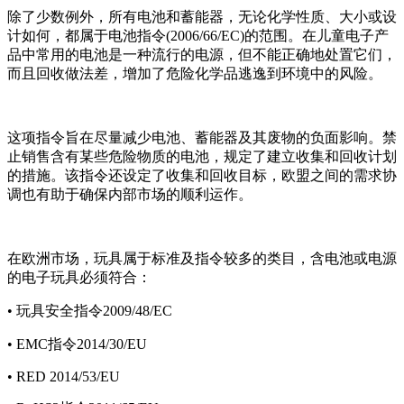
除了少数例外，所有电池和蓄能器，无论化学性质、大小或设
计如何，都属于电池指令(2006/66/EC)的范围。在儿童电子产
品中常用的电池是一种流行的电源，但不能正确地处置它们，
而且回收做法差，增加了危险化学品逃逸到环境中的风险。
这项指令旨在尽量减少电池、蓄能器及其废物的负面影响。禁
止销售含有某些危险物质的电池，规定了建立收集和回收计划
的措施。该指令还设定了收集和回收目标，欧盟之间的需求协
调也有助于确保内部市场的顺利运作。
在欧洲市场，玩具属于标准及指令较多的类目，含电池或电源
的电子玩具必须符合：
• 玩具安全指令2009/48/EC
• EMC指令2014/30/EU
• RED 2014/53/EU