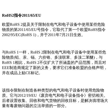
RoHS2指令2011/65/EU
欧盟RoHS 2提及关于限制在电气和电子设备中使用某些危险
物质的第2011/65/EU号指令，它取代了第一个欧盟RoHS指令
2002/95/EC(RoHS 1)，并于2011年7月21日生效。
与RoHS 1一样，RoHS 2限制在电气和电子设备中使用某些危
险物质(铅、汞、镉、六价铬、多溴联苯、多溴二苯醚)，与
RoHS 1相比，RoHS 2不仅扩大了所涵盖的产品范围，而且对
EEE制造商规定了新的义务，要求它们准备欧盟的合格声明，
并在成品上贴CE标记。
该指令限制在制造各种类型的电气和电子设备时使用危险物
质。它与2012/19/EU《废弃电气和电子设备指令》密切相关。
后者设置收集、回收和电气货物的回收目标，是解决填埋场大
量有毒废物问题的立法举措的一部分。