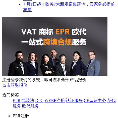
7 月1日起！欧美7大新规密集落地，卖家务必提前
布局
注册登录我们的系统，即可查看全部产品报价
点击获取报价
热门标签
EPR
包装法
DoC
WEEE注册
认证服务
CE认证中心
英代
服务
欧代服务
EPR注册