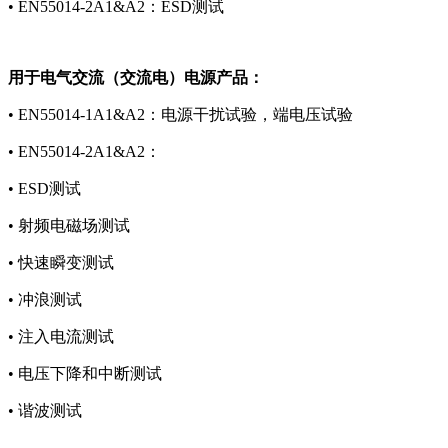
• EN55014-2A1&A2：ESD测试
用于电气交流（交流电）电源产品：
• EN55014-1A1&A2：电源干扰试验，端电压试验
• EN55014-2A1&A2：
• ESD测试
• 射频电磁场测试
• 快速瞬变测试
• 冲浪测试
• 注入电流测试
• 电压下降和中断测试
• 谐波测试