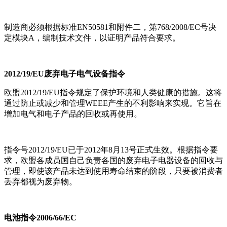
制造商必须根据标准EN50581和附件二，第768/2008/EC号决
定模块A，编制技术文件，以证明产品符合要求。
2012/19/EU废弃电子电气设备指令
欧盟2012/19/EU指令规定了保护环境和人类健康的措施。这将
通过防止或减少和管理WEEE产生的不利影响来实现。它旨在
增加电气和电子产品的回收或再使用。
指令号2012/19/EU已于2012年8月13号正式生效。根据指令要
求，欧盟各成员国自己负责各国的废弃电子电器设备的回收与
管理，即使该产品未达到使用寿命结束的阶段，只要被消费者
丢弃都视为废弃物。
电池指令2006/66/EC