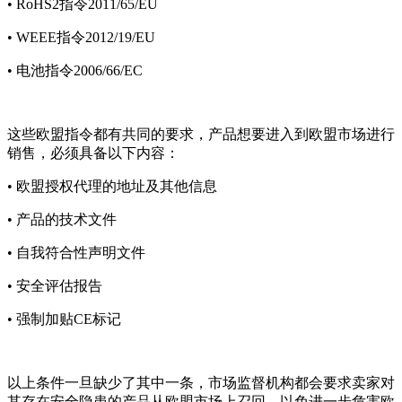
• RoHS2指令2011/65/EU
• WEEE指令2012/19/EU
• 电池指令2006/66/EC
这些欧盟指令都有共同的要求，产品想要进入到欧盟市场进行
销售，必须具备以下内容：
• 欧盟授权代理的地址及其他信息
• 产品的技术文件
• 自我符合性声明文件
• 安全评估报告
• 强制加贴CE标记
以上条件一旦缺少了其中一条，市场监督机构都会要求卖家对
其存在安全隐患的产品从欧盟市场上召回，以免进一步危害欧