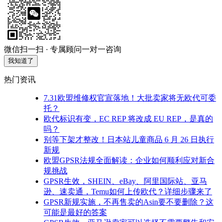
微信扫一扫 · 专属顾问一对一咨询
我知道了
热门资讯
7.31欧盟维修权官宣落地！大批卖家将无欧代可委
托？
欧代标识有变，EC REP 将改成 EU REP，是真的
吗？
别等下架才整改！日本站儿童商品 6 月 26 日执行
新规
欧盟GPSR法规全面解读：企业如何顺利应对新合
规挑战
GPSR生效，SHEIN、eBay、阿里国际站、亚马
逊、速卖通，Temu如何上传欧代？详细步骤来了
GPSR新规实施，不再售卖的Asin要不要删除？这
可能是最好的答案